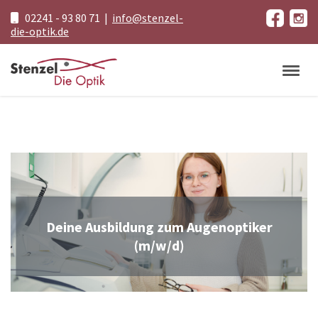
02241 - 93 80 71
|
info@stenzel-
die-optik.de
Toggle
Deine Ausbildung zum Augenoptiker
(m/w/d)